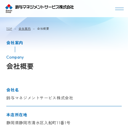
よくわかるSMS
TOP
会社案内
会社概要
事業内容
働く環境
会社案内
数字で見るSMS
サステナビリティ
よくある質問
会社概要
社員紹介
採用メッセージ
募集要項
会社名
鈴与マネジメントサービス株式会社
新卒採用
中途採用
会社案内
本店所在地
静岡県静岡市清水区入船町11番1号
代表挨拶
会社概要