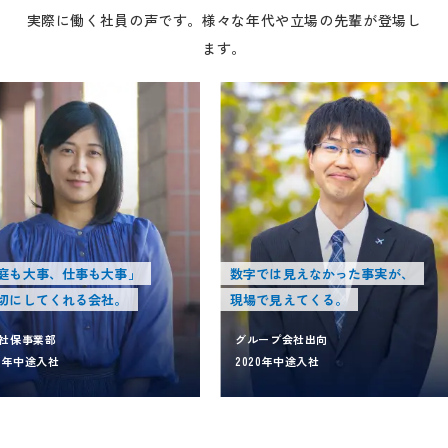
実際に働く社員の声です。様々な年代や立場の先輩が登場し
ます。
庭も大事、仕事も大事」
数字では見えなかった事実が、
切にしてくれる会社。
現場で見えてくる。
社保事業部
グループ会社出向
07年中途入社
2020年中途入社