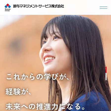
よくわかるSMS
事業内容
働く環境
数字で見るSMS
サステナビリティ
よくある質問
社員紹介
採用メッセージ
これからの学びが、
募集要項
新卒採用
中途採用
経験が、
会社案内
未来への推進力になる。
代表挨拶
会社概要