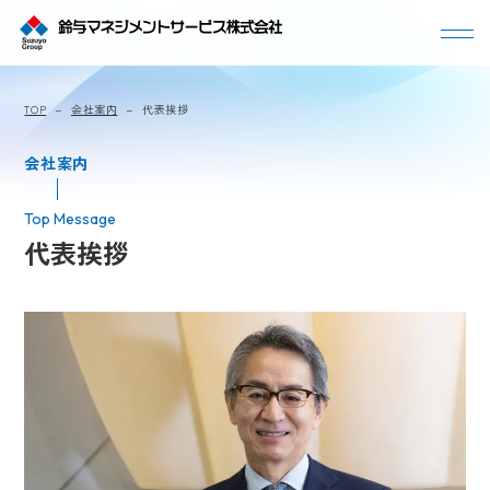
よくわかるSMS
TOP
会社案内
代表挨拶
事業内容
働く環境
会社案内
数字で見るSMS
サステナビリティ
よくある質問
代表挨拶
社員紹介
採用メッセージ
募集要項
新卒採用
中途採用
会社案内
代表挨拶
会社概要